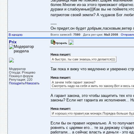
Заграница нам не поможет.Шарик маленький и
более.Многие из-за этого приезжают обратно.
дураки и слабоумные)))Как вы не поймете,чт
патриотом своей земли? А чудаков Бог любит
-----
Он придет,он будет добрым,ласковым,ветер пе
В начало
Всего записей:
7580
Дата рег-ции:
Май 2008
Отправл
Prix
Ника пишет:
А быстро..ты сам знаешь,что делается)))
Так пока я вижу что медленно и уверенно стр
Модератор
Откуда: Ртищево
Покинул форум
Ника пишет:
Репутация: 220
А зачем тебе гарант закона?
Поощрить
/
Наказать
Смотреть надо на себя и жить по закону.Вот и весь га
А гарант закона, это чтобы защитить тех кто
законы? Если нет гаранта их исполнения... Н
Ника пишет:
И хорошо,что правит,как монарх.Порядка больше буд
Если бы он правил нормально. А то получаетс
ровнять с царями его... те за державу старал
работали... а сейчас власть и деньги - это е