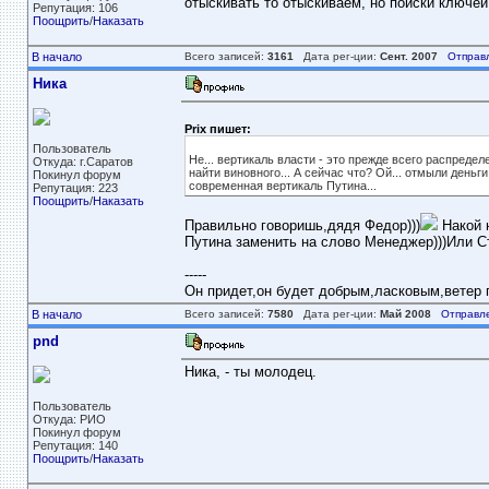
отыскивать то отыскиваем, но поиски ключей
Репутация: 106
Поощрить
/
Наказать
В начало
Всего записей:
3161
Дата рег-ции:
Сент. 2007
Отправ
Ника
Prix пишет:
Пользователь
Не... вертикаль власти - это прежде всего распреде
Откуда: г.Саратов
найти виновного... А сейчас что? Ой... отмыли деньги
Покинул форум
современная вертикаль Путина...
Репутация: 223
Поощрить
/
Наказать
Правильно говоришь,дядя Федор)))
Накой н
Путина заменить на слово Менеджер)))Или 
-----
Он придет,он будет добрым,ласковым,ветер пе
В начало
Всего записей:
7580
Дата рег-ции:
Май 2008
Отправл
pnd
Ника, - ты молодец.
Пользователь
Откуда: РИО
Покинул форум
Репутация: 140
Поощрить
/
Наказать