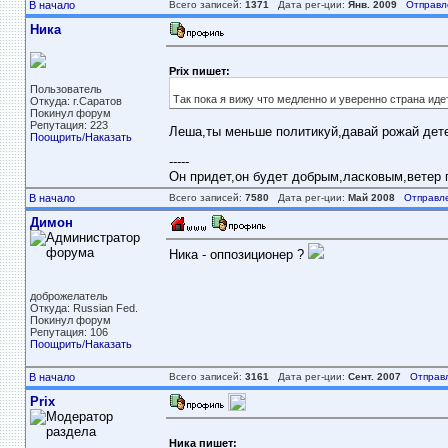
В начало
Всего записей:
1371
Дата рег-ции:
Янв. 2009
Отправл
Ника
Prix пишет:
Пользователь
Так пока я вижу что медленно и уверенно страна идет
Откуда: г.Саратов
Покинул форум
Репутация: 223
Леша,ты меньше политикуй,давай рожай детей
Поощрить
/
Наказать
-----
Он придет,он будет добрым,ласковым,ветер пе
В начало
Всего записей:
7580
Дата рег-ции:
Май 2008
Отправл
Димон
Ника - оппозиционер ?
доброжелатель
Откуда: Russian Fed.
Покинул форум
Репутация: 106
Поощрить
/
Наказать
В начало
Всего записей:
3161
Дата рег-ции:
Сент. 2007
Отправ
Prix
Ника пишет: