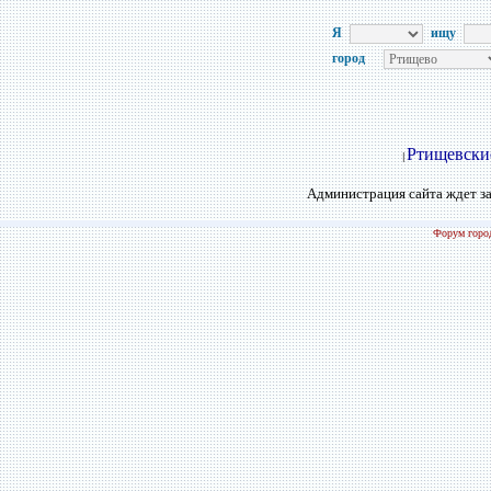
Я
ищу
город
Ртищевски
|
Администрация сайта ждет за
Форум город