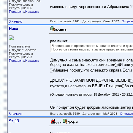
Откуда: Russian Fed.
Покинул форум
имеешь в виду Березовского и Абрамовича ?
Репутация: 106
Поощрить
/
Наказать
В начало
Всего записей:
3161
Дата рег-ции:
Сент. 2007
Отправ
Ника
pnd пишет:
Я совершенно против твоего мнения о власти, и даж
Пользователь
Но я готов стоять насмерть за твоё право их высказы
Откуда: г.Саратов
Покинул форум
Репутация: 223
Димуль-я и сама знаю,что они вредные и оп
Поощрить
/
Наказать
борец по жизни.Только с тормозами))))И они
)))Машине пофигу,кто слева,кто справа,Если 
ДУШОЙ Я С ВАМИ МОИ ДОРОГИЕ ЗЁМЫ))))
пустоту,а например на ВЕЧЕ г.Ртищева))За с
(Отредактировано автором: 15 Декабря, 2011 - 23:22:1
-----
Он придет,он будет добрым,ласковым,ветер пе
В начало
Всего записей:
7580
Дата рег-ции:
Май 2008
Отправл
St_13