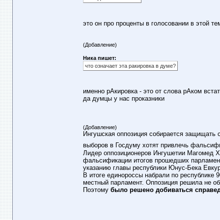
это он про проценты в голосовании в этой т
(Добавление)
Ника пишет:
что означает эта ракировка в думе?
именно рАкировка - это от слова рАком вста
да думцы у нас проказники
(Добавление)
Ингушская оппозиция собирается защищать с
выборов в Госдуму хотят привлечь фальсифи
Лидер оппозиционеров Ингушетии Магомед Ха
фальсификации итогов прошедших парламент
указанию главы республики Юнус-Бека Евкур
В итоге единороссы набрали по республике 9
местный парламент. Оппозиция решила не об
Поэтому
было решено добиваться справед