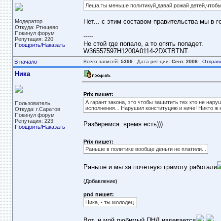
Леша,ты меньше политикуй,давай рожай детей,чтобы о
Нет... с этим составом правительства мы в г
Модератор
Откуда: Ртищево
Покинул форум
-----
Репутация: 220
Не стой где попало, а то опять попадет.
Поощрить
/
Наказать
W36557597H1200A0114-2DXTBTNT
В начало
Всего записей:
5399
Дата рег-ции:
Сент. 2006
Отправ
Ника
Prix пишет:
А гарант закона, это чтобы защитить тех кто не нару
Пользователь
исполнения... Нарушил конституцию и ниче! Никто ж н
Откуда: г.Саратов
Покинул форум
Репутация: 223
Разберемся..время есть)))
Поощрить
/
Наказать
Prix пишет:
Раньше в политике вообще деньги не платили...
Раньше и мы за почетную грамоту работали
(Добавление)
pnd пишет:
Ника, - ты молодец.
Вот..и мой любимый ПНД издевается