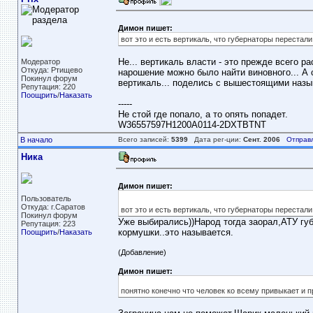
Димон пишет:
вот это и есть вертикаль, что губернаторы переста
Не... вертикаль власти - это прежде всего р
Модератор
Откуда: Ртищево
нарошение можно было найти виновного... А се
Покинул форум
вертикаль... поделись с вышестоящими назы
Репутация: 220
Поощрить
/
Наказать
-----
Не стой где попало, а то опять попадет.
W36557597H1200A0114-2DXTBTNT
В начало
Всего записей:
5399
Дата рег-ции:
Сент. 2006
Отправ
Ника
Димон пишет:
Пользователь
Откуда: г.Саратов
вот это и есть вертикаль, что губернаторы переста
Покинул форум
Уже выбирались))Народ тогда заорал,АТУ гу
Репутация: 223
кормушки..это называется.
Поощрить
/
Наказать
(Добавление)
Димон пишет:
понятно конечно что человек ко всему привыкает и п