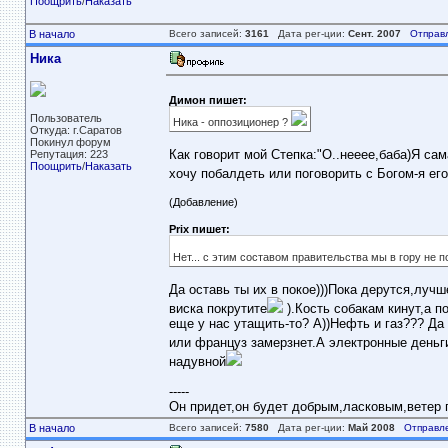
Поощрить
/
Наказать
В начало
Всего записей:
3161
Дата рег-ции:
Сент. 2007
Отправ
Ника
Димон пишет:
Пользователь
Ника - оппозиционер ?
Откуда: г.Саратов
Покинул форум
Как говорит мой Степка:"О..нееее,баба)Я сам
Репутация: 223
Поощрить
/
Наказать
хочу побалдеть или поговорить с Богом-я е
(Добавление)
Prix пишет:
Нет... с этим составом правительства мы в гору не п
Да оставь ты их в покое)))Пока дерутся,лучш
виска покрутите
).Кость собакам кинут,а п
еще у нас утащить-то? А))Нефть и газ??? Да
или француз замерзнет.А электронные деньги
надувной
-----
Он придет,он будет добрым,ласковым,ветер пе
В начало
Всего записей:
7580
Дата рег-ции:
Май 2008
Отправл