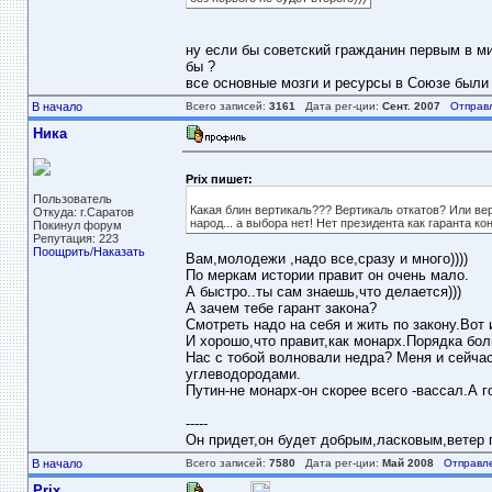
ну если бы советский гражданин первым в ми
бы ?
все основные мозги и ресурсы в Союзе были
В начало
Всего записей:
3161
Дата рег-ции:
Сент. 2007
Отправ
Ника
Prix пишет:
Пользователь
Какая блин вертикаль??? Вертикаль откатов? Или ве
Откуда: г.Саратов
народ... а выбора нет! Нет президента как гаранта кон
Покинул форум
Репутация: 223
Поощрить
/
Наказать
Вам,молодежи ,надо все,сразу и много))))
По меркам истории правит он очень мало.
А быстро..ты сам знаешь,что делается)))
А зачем тебе гарант закона?
Смотреть надо на себя и жить по закону.Вот и
И хорошо,что правит,как монарх.Порядка бол
Нас с тобой волновали недра? Меня и сейчас
углеводородами.
Путин-не монарх-он скорее всего -вассал.А 
-----
Он придет,он будет добрым,ласковым,ветер пе
В начало
Всего записей:
7580
Дата рег-ции:
Май 2008
Отправл
Prix