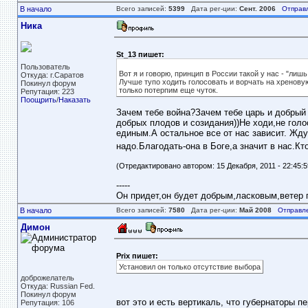
В начало
Всего записей:
5399
Дата рег-ции:
Сент. 2006
Отправ
Ника
St_13 пишет:
Пользователь
Вот я и говорю, принцип в России такой у нас - "лиш
Откуда: г.Саратов
Лучше тупо ходить голосовать и ворчать на хреновую
Покинул форум
только потерпим еще чуток.
Репутация: 223
Поощрить
/
Наказать
Зачем тебе война?Зачем тебе царь и добрый 
добрых плодов и созидания))Не ходи,не голо
единым.А остальное все от нас зависит. Ждут
надо.Благодать-она в Боге,а значит в нас.Кт
(Отредактировано автором: 15 Декабря, 2011 - 22:45:5
-----
Он придет,он будет добрым,ласковым,ветер пе
В начало
Всего записей:
7580
Дата рег-ции:
Май 2008
Отправл
Димон
Prix пишет:
Установил он только отсутствие выбора
доброжелатель
Откуда: Russian Fed.
Покинул форум
вот это и есть вертикаль, что губернаторы 
Репутация: 106