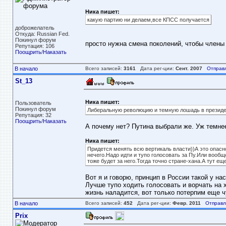
Ника пишет:
какую партию ни делаем,все КПСС получается
доброжелатель
Откуда: Russian Fed.
Покинул форум
просто нужна смена поколений, чтобы член
Репутация: 106
Поощрить
/
Наказать
В начало
Всего записей:
3161
Дата рег-ции:
Сент. 2007
Отправ
St_13
Ника пишет:
Пользователь
Покинул форум
Либеральную революцию и темную лошадь в презид
Репутация: 32
Поощрить
/
Наказать
А почему нет? Путина выбрали же. Уж темне
Ника пишет:
Придется менять всю вертикаль власти))А это опасн
нечего.Надо идти и тупо голосовать за Пу.Или вооб
тоже будет за него.Тогда точно стране-хана.А тут ещ
Вот я и говорю, принцип в России такой у нас
Лучше тупо ходить голосовать и ворчать на 
жизнь наладится, вот только потерпим еще ч
В начало
Всего записей:
452
Дата рег-ции:
Февр. 2011
Отправл
Prix