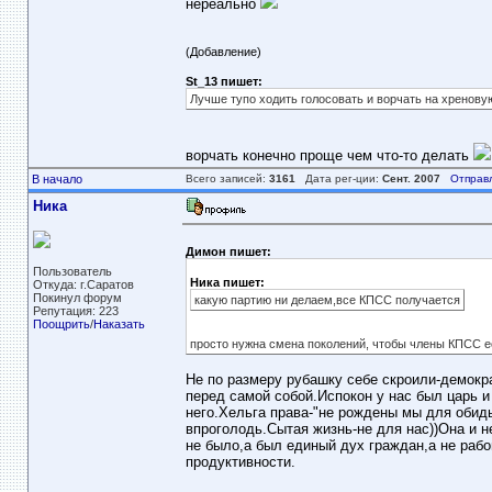
нереально
(Добавление)
St_13 пишет:
Лучше тупо ходить голосовать и ворчать на хренову
ворчать конечно проще чем что-то делать
В начало
Всего записей:
3161
Дата рег-ции:
Сент. 2007
Отправ
Ника
Димон пишет:
Пользователь
Ника пишет:
Откуда: г.Саратов
Покинул форум
какую партию ни делаем,все КПСС получается
Репутация: 223
Поощрить
/
Наказать
просто нужна смена поколений, чтобы члены КПСС 
Не по размеру рубашку себе скроили-демокра
перед самой собой.Испокон у нас был царь и
него.Хельга права-"не рождены мы для обид
впроголодь.Сытая жизнь-не для нас))Она и не
не было,а был единый дух граждан,а не рабо
продуктивности.