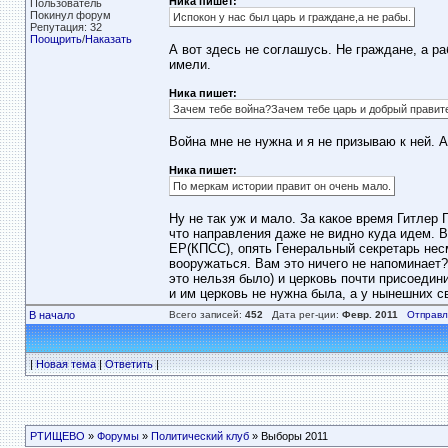
Ника пишет:
Пользователь
Покинул форум
Испокон у нас был царь и граждане,а не рабы.
Репутация: 32
Поощрить
/
Наказать
А вот здесь не соглашусь. Не граждане, а р
имели.
Ника пишет:
Зачем тебе война?Зачем тебе царь и добрый правит
Война мне не нужна и я не призываю к ней. А
Ника пишет:
По меркам истории правит он очень мало.
Ну не так уж и мало. За какое время Гитлер
что направления даже не видно куда идем. В
ЕР(КПСС), опять Генеральный секретарь нес
вооружаться. Вам это ничего не напоминает?
это нельзя было) и церковь почти присоедини
и им церковь не нужна была, а у нынешних св
В начало
Всего записей:
452
Дата рег-ции:
Февр. 2011
Отправл
|
Новая тема
|
Ответить
|
РТИЩЕВО
»
Форумы
»
Политический клуб
» Выборы 2011