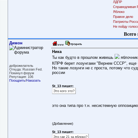
ЛДПР
Справедливая 
Яблоко
Правое дело
Патриоты Росс
Не пойду голос
Всего 
Димон
Ника
Ты как будто в прошлом живешь
яблочники
КПРФ берет лозунгами "Вернем СССР", еще 
доброжелатель
Но такие лозунги не с проста, потому что с
Откуда: Russian Fed.
россии
Покинул форум
Репутация: 106
Поощрить
/
Наказать
St_13 пишет:
Это кого это?
это она типа про т.н. несистемную оппозицию
(Добавление)
St_13 пишет:
Это где 21 за яблоко?