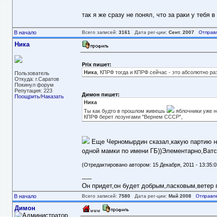
так я же сразу не понял, что за раки у тебя 
В начало
Всего записей:
3161
Дата рег-ции:
Сент. 2007
Отправ
Ника
Prix пишет:
Ника
, КПРФ тогда и КПРФ сейчас - это абсолютно раз
Пользователь
Откуда: г.Саратов
Покинул форум
Репутация: 223
Димон пишет:
Поощрить
/
Наказать
Ника
Ты как будто в прошлом живешь
яблочники уже не
КПРФ берет лозунгами "Вернем СССР",
Еще Черномырдин сказал,какую партию ни
одной мамки по имени ГБ))Элементарно,Ватсо
(Отредактировано автором: 15 Декабря, 2011 - 13:35:0
-----
Он придет,он будет добрым,ласковым,ветер пе
В начало
Всего записей:
7580
Дата рег-ции:
Май 2008
Отправл
Димон