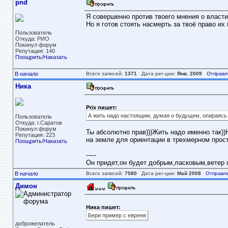
pnd
Я совершенно против твоего мнения о власти
Но я готов стоять насмерть за твоё право их 
Пользователь
Откуда: РИО
Покинул форум
Репутация: 140
Поощрить
/
Наказать
В начало
Всего записей:
1371
Дата рег-ции:
Янв. 2009
Отправл
Ника
Prix пишет:
А жить надо настоящим, думая о будущем, опираясь 
Пользователь
Откуда: г.Саратов
Покинул форум
Ты абсолютно прав)))Жить надо именно так)
Репутация: 223
на земле для ориентации в трехмерном прос
Поощрить
/
Наказать
-----
Он придет,он будет добрым,ласковым,ветер пе
В начало
Всего записей:
7580
Дата рег-ции:
Май 2008
Отправл
Димон
Ника пишет:
Бери пример с евреев
доброжелатель