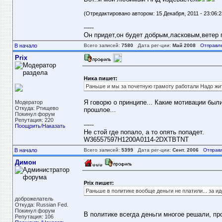
(Отредактировано автором: 15 Декабря, 2011 - 23:06:2
-----
Он придет,он будет добрым,ласковым,ветер пе
В начало
Всего записей:
7580
Дата рег-ции:
Май 2008
Отправл
Prix
Ника пишет:
Раньше и мы за почетную грамоту работали Надо ж
Я говорю о принципе... Какие мотивации был
Модератор
Откуда: Ртищево
прошлое...
Покинул форум
Репутация: 220
-----
Поощрить
/
Наказать
Не стой где попало, а то опять попадет.
W36557597H1200A0114-2DXTBTNT
В начало
Всего записей:
5399
Дата рег-ции:
Сент. 2006
Отправ
Димон
Prix пишет:
Раньше в политике вообще деньги не платили... за ид
доброжелатель
Откуда: Russian Fed.
Покинул форум
В политике всегда деньги многое решали, пр
Репутация: 106