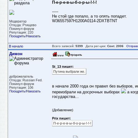
П-е-р-е-в-ы-б-о-р-ы-!-!-!
-----
Не стой где попало, а то опять попадет.
W36557597H1200A0114-2DXTBTNT
Модератор
Откуда: Ртищево
Покинул форум
Репутация: 220
Поощрить
/
Наказать
В начало
Всего записей:
5399
Дата рег-ции:
Сент. 2006
Отправ
Димон
St_13 пишет:
Путина выбрали же.
доброжелатель
Откуда: Russian Fed.
Покинул форум
в начале 2000 года он правил без выборов, 
Репутация: 106
Поощрить
/
Наказать
переизбрали на досрочных выборах
а ког
государства...
(Добавление)
Prix пишет:
П-е-р-е-в-ы-б-о-р-ы-!-!-!