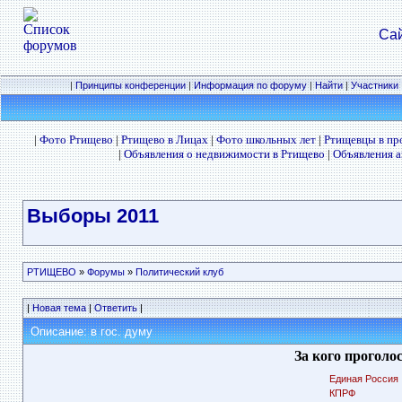
Сай
|
Принципы конференции
|
Информация по форуму
|
Найти
|
Участники
|
Фото Ртищево
|
Ртищево в Лицах
|
Фото школьных лет
|
Ртищевцы в п
|
Объявления о недвижимости в Ртищево
|
Объявления а
Выборы 2011
РТИЩЕВО
»
Форумы
»
Политический клуб
|
Новая тема
|
Ответить
|
Описание: в гос. думу
За кого проголо
Единая Россия
КПРФ