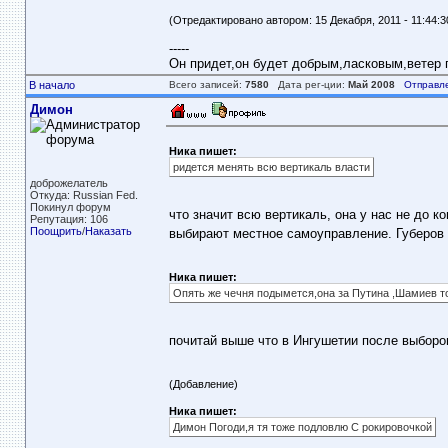
(Отредактировано автором: 15 Декабря, 2011 - 11:44:3
-----
Он придет,он будет добрым,ласковым,ветер пе
В начало
Всего записей:
7580
Дата рег-ции:
Май 2008
Отправл
Димон
Ника пишет:
ридется менять всю вертикаль власти
доброжелатель
Откуда: Russian Fed.
Покинул форум
что значит всю вертикаль, она у нас не до к
Репутация: 106
Поощрить
/
Наказать
выбирают местное самоуправление. Губеров н
Ника пишет:
Опять же чечня подымется,она за Путина ,Шамиев то
почитай выше что в Ингушетии после выборо
(Добавление)
Ника пишет:
Димон Погоди,я тя тоже подловлю С рокировочкой