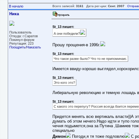
В начало
Всего записей:
3161
Дата рег-ции:
Сент. 2007
Отправ
Ника
St_13 пишет:
Пользователь
А они победили?
Откуда: г.Саратов
Покинул форум
Репутация: 223
Прошу прощения-в 1996г.
Поощрить
/
Наказать
St_13 пишет:
Что такое разве было? Что то не припоминаю.
Имеется ввиду-хорошо выглядел,хорохорился
St_13 пишет:
Это кого это?
Либеральную революцию и темную лошадь в
St_13 пишет:
С какого это перепугу? Россия всегда боится переме
Придется менять всю вертикаль власти))А э
думать об этом нечего.Надо идти и тупо гол
чечня подымется,она за Путина ,Шамиев тоже
специально
Димон
Погоди,я тя тоже подловлю
С ро