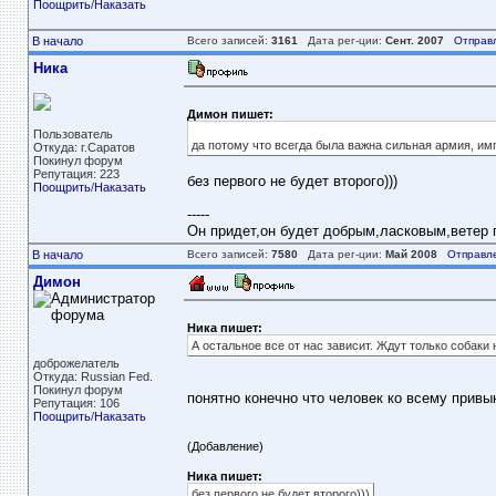
Поощрить
/
Наказать
В начало
Всего записей:
3161
Дата рег-ции:
Сент. 2007
Отправ
Ника
Димон пишет:
Пользователь
да потому что всегда была важна сильная армия, им
Откуда: г.Саратов
Покинул форум
Репутация: 223
без первого не будет второго)))
Поощрить
/
Наказать
-----
Он придет,он будет добрым,ласковым,ветер пе
В начало
Всего записей:
7580
Дата рег-ции:
Май 2008
Отправл
Димон
Ника пишет:
А остальное все от нас зависит. Ждут только собаки н
доброжелатель
Откуда: Russian Fed.
Покинул форум
понятно конечно что человек ко всему привы
Репутация: 106
Поощрить
/
Наказать
(Добавление)
Ника пишет:
без первого не будет второго)))