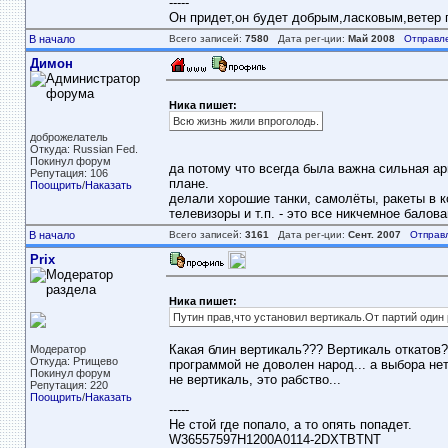
-----
Он придет,он будет добрым,ласковым,ветер пе
В начало
Всего записей:
7580
Дата рег-ции:
Май 2008
Отправл
Димон
Ника пишет:
Всю жизнь жили впроголодь.
доброжелатель
Откуда: Russian Fed.
Покинул форум
да потому что всегда была важна сильная ар
Репутация: 106
плане.
Поощрить
/
Наказать
делали хорошие танки, самолёты, ракеты в к
телевизоры и т.п. - это все никчемное балов
В начало
Всего записей:
3161
Дата рег-ции:
Сент. 2007
Отправ
Prix
Ника пишет:
Путин прав,что установил вертикаль.От партий один 
Какая блин вертикаль??? Вертикаль откатов?
Модератор
Откуда: Ртищево
программой не доволен народ... а выбора нет!
Покинул форум
не вертикаль, это рабство...
Репутация: 220
Поощрить
/
Наказать
-----
Не стой где попало, а то опять попадет.
W36557597H1200A0114-2DXTBTNT