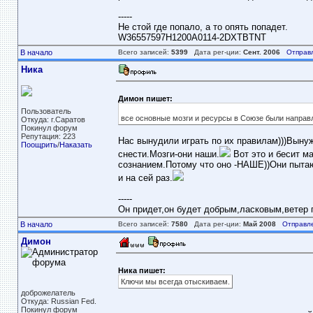
-----
Не стой где попало, а то опять попадет.
W36557597H1200A0114-2DXTBTNT
В начало
Всего записей:
5399
Дата рег-ции:
Сент. 2006
Отправ
Ника
Димон пишет:
Пользователь
все основные мозги и ресурсы в Союзе были направ
Откуда: г.Саратов
Покинул форум
Репутация: 223
Нас вынудили играть по их правилам)))Выну
Поощрить
/
Наказать
снести.Мозги-они наши.
Вот это и бесит ма
сознанием.Потому что оно -НАШЕ))Они пытаю
и на сей раз.
-----
Он придет,он будет добрым,ласковым,ветер пе
В начало
Всего записей:
7580
Дата рег-ции:
Май 2008
Отправл
Димон
Ника пишет:
Ключи мы всегда отыскиваем.
доброжелатель
Откуда: Russian Fed.
Покинул форум