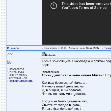
В начало
Всего записей:
3161
Дата рег-ции:
Сент. 2007
Отправ
pnd
Кроме зомбоящика я наблюдаю и прямой подло
верю.
Пользователь
Откуда: РИО
(Добавление)
Покинул форум
Стихи Дмитрия Быкова читает Михаил Еф
Репутация: 140
Поощрить
/
Наказать
Как ваш бесстыдный балаган,
Я умер в пятый день весны,
И, в общем, я бы полагал,
Что вы почтить меня должны.
Когда мне было двадцать лет,
Свистя от голода в кулак,
Я тоже был большой поэт