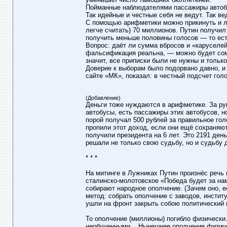
Пойманные наблюдателями пассажиры автобус
Так идейные и честные себя не ведут. Так вед
С помощью арифметики можно прикинуть и ле
легче считать) 70 миллионов. Путин получил
получить меньше половины голосов — то ес
Вопрос: даёт ли сумма вбросов и «каруселей
фальсификация реальна, — можно будет сом
значит, все приписки были не нужны и тольк
Доверие к выборам было подорвано давно, и
сайте «МК», показал: в честный подсчет голо
(Добавление)
Деньги тоже нуждаются в арифметике. За рук
автобусы, есть пассажиры этих автобусов, но 
порой получал 500 рублей за правильное го
пропили этот доход, если они ещё сохраняю
получили президента на 6 лет. Это 2191 день
решали не только свою судьбу, но и судьбу д
* * *
На митинге в Лужниках Путин произнёс речь
сталинско-молотовское «Победа будет за нам
собирают народное ополчение. (Зачем оно, е
метод: собрать ополчение с заводов, инстит
ушли на фронт закрыть собою политический 
То ополчение (миллионы) погибло физически.
необученными... Нынешнее ополчение физичес