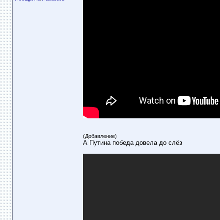
(Добавление)
А Путина победа довела до слёз