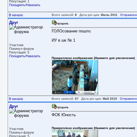
Репутация: 1
Поощрить
/
Наказать
В начало
Всего записей:
8
Дата рег-ции:
Июль 2011
Отправлен
Друг
ГОЛОсование пошло.
ИУ в шк № 1
Участник
Покинул форум
Репутация: 5
Поощрить
/
Наказать
Прикреплено изображение (Нажмите для увеличения)
В начало
Всего записей:
67
Дата рег-ции:
Май 2010
Отправлено
Друг
ФОК Юность
Прикреплено изображение (Нажмите для увеличения)
Участник
Покинул форум
Репутация: 5