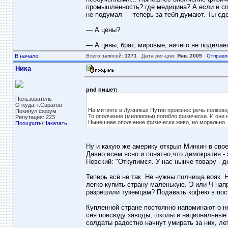
промышленность? где медицина? А если и спр
не подумал — теперь за тебя думают. Ты сдел
— А цены?
— А цены, брат, мировые, ничего не поделае
В начало
Всего записей:
1371
Дата рег-ции:
Янв. 2009
Отправл
Ника
pnd пишет:
Пользователь
Откуда: г.Саратов
На митинге в Лужниках Путин произнёс речь полков
Покинул форум
То ополчение (миллионы) погибло физически. И они н
Репутация: 223
Нынешнее ополчение физически живо, но морально...
Поощрить
/
Наказать
Ну и какую же америку открыл Минкин в свое
Давно всем ясно и понятно,что демократия -
Невский: "Откупимся. У нас нынче товару - д
Теперь всё не так. Не нужны полчища вояк. 
легко купить страну маленькую. Э или Ч на
разрешили туземцам? Подавать кофею в пост
Купленной стране постоянно напоминают о н
сея повсюду заводы, школы и национальные 
солдаты радостно начнут умирать за них, лет