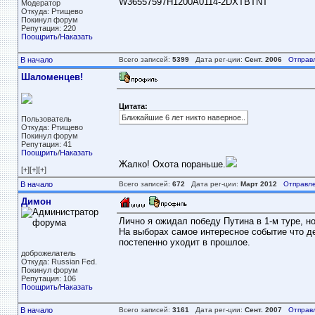
W36557597H1200A0114-2DXTBTNT
Модератор
Откуда: Ртищево
Покинул форум
Репутация: 220
Поощрить
/
Наказать
В начало
Всего записей:
5399
Дата рег-ции:
Сент. 2006
Отправ
Шаломенцев!
Цитата:
Ближайшие 6 лет никто наверное..
Пользователь
Откуда: Ртищево
Покинул форум
Репутация: 41
Поощрить
/
Наказать
Жалко! Охота пораньше.
[+][+][+]
В начало
Всего записей:
672
Дата рег-ции:
Март 2012
Отправле
Димон
Лично я ожидал победу Путина в 1-м туре, н
На выборах самое интересное событие что д
постепенно уходит в прошлое.
доброжелатель
Откуда: Russian Fed.
Покинул форум
Репутация: 106
Поощрить
/
Наказать
В начало
Всего записей:
3161
Дата рег-ции:
Сент. 2007
Отправ