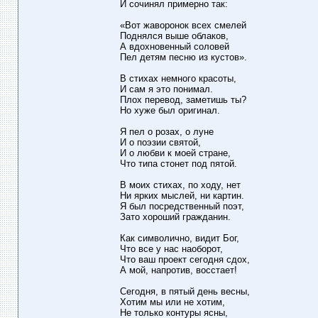
И сочинял примерно так:
«Вот жаворонок всех смелей
Поднялся выше облаков,
А вдохновенный соловей
Пел детям песню из кустов».
В стихах немного красоты,
И сам я это понимал.
Плох перевод, заметишь ты?
Но хуже был оригинал.
Я пел о розах, о луне
И о поэзии святой,
И о любви к моей стране,
Что типа стонет под пятой.
В моих стихах, по ходу, нет
Ни ярких мыслей, ни картин.
Я был посредственный поэт,
Зато хороший гражданин.
Как символично, видит Бог,
Что все у нас наоборот,
Что ваш проект сегодня сдох,
А мой, напротив, восстает!
Сегодня, в пятый день весны,
Хотим мы или не хотим,
Не только контуры ясны,