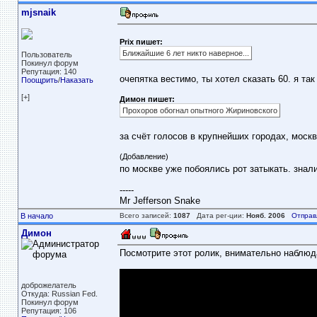
mjsnaik
Prix пишет:
Ближайшие 6 лет никто наверное...
Пользователь
Покинул форум
Репутация: 140
очепятка вестимо, ты хотел сказать 60. я та
Поощрить
/
Наказать
[+]
Димон пишет:
Прохоров обогнал опытного Жириновского
за счёт голосов в крупнейших городах, москва
(Добавление)
по москве уже побоялись рот затыкать. знали 
-----
Mr Jefferson Snake
В начало
Всего записей:
1087
Дата рег-ции:
Нояб. 2006
Отправ
Димон
Посмотрите этот ролик, внимательно наблюд
доброжелатель
Откуда: Russian Fed.
Покинул форум
Репутация: 106