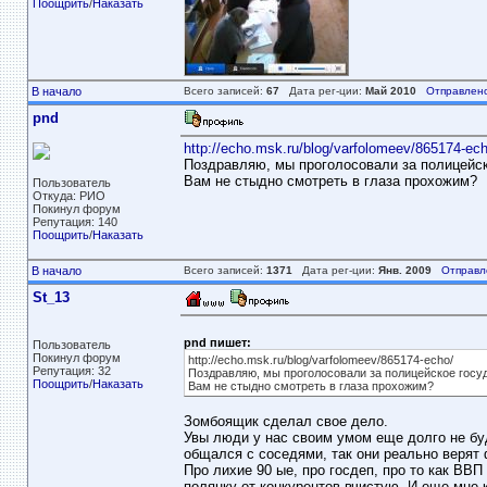
Поощрить
/
Наказать
В начало
Всего записей:
67
Дата рег-ции:
Май 2010
Отправлено
pnd
http://echo.msk.ru/blog/varfolomeev/865174-ech
Поздравляю, мы проголосовали за полицейск
Вам не стыдно смотреть в глаза прохожим?
Пользователь
Откуда: РИО
Покинул форум
Репутация: 140
Поощрить
/
Наказать
В начало
Всего записей:
1371
Дата рег-ции:
Янв. 2009
Отправл
St_13
pnd пишет:
Пользователь
Покинул форум
http://echo.msk.ru/blog/varfolomeev/865174-echo/
Репутация: 32
Поздравляю, мы проголосовали за полицейское госу
Поощрить
/
Наказать
Вам не стыдно смотреть в глаза прохожим?
Зомбоящик сделал свое дело.
Увы люди у нас своим умом еще долго не буд
общался с соседями, так они реально верят
Про лихие 90 ые, про госдеп, про то как ВВП
полянку от конкурентов вчистую. И еще мне 