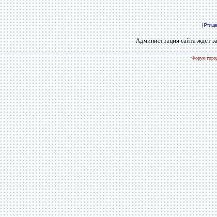
|
Ртище
Администрация сайта ждет за
Форум город