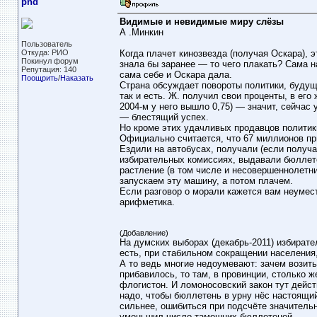
pnd
Видимые и невидимые миру слёзы
А .Минкин
Пользователь
Откуда: РИО
Когда плачет кинозвезда (получая Оскара), э
Покинул форум
знала бы заранее — то чего плакать? Сама 
Репутация: 140
сама себе и Оскара дала.
Поощрить
/
Наказать
Страна обсуждает повороты политики, будуще
так и есть. Ж. получил свои проценты, в ег
2004-м у него вышло 0,75) — значит, сейчас 
— блестящий успех.
Но кроме этих удачливых продавцов политики
Официально считается, что 67 миллионов при
Ездили на автобусах, получали (если получа
избирательных комиссиях, выдавали бюллете
растление (в том числе и несовершеннолетни
запускаем эту машину, а потом плачем.
Если разговор о морали кажется вам неумес
арифметика.
(Добавление)
На думских выборах (декабрь-2011) избирател
есть, при стабильном сокращении населения,
А то ведь многие недоумевают: зачем возить
прибавилось, то там, в провинции, столько ж
флогистон. И ломоносовский закон тут дейст
надо, чтобы бюллетень в урну нёс настоящий
сильнее, ошибиться при подсчёте значительн
уменьшил число тамошних бюллетеней.