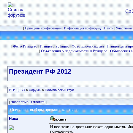
Сай
|
Принципы конференции
|
Информация по форуму
|
Найти
|
Участники
|
Фото Ртищево
|
Ртищево в Лицах
|
Фото школьных лет
|
Ртищевцы в п
|
Объявления о недвижимости в Ртищево
|
Объявления а
Президент РФ 2012
РТИЩЕВО
»
Форумы
»
Политический клуб
|
Новая тема
|
Ответить
|
Описание: выборы президента страны
Ника
И все-таки не дает мне покоя одна мысль.И
покушением..