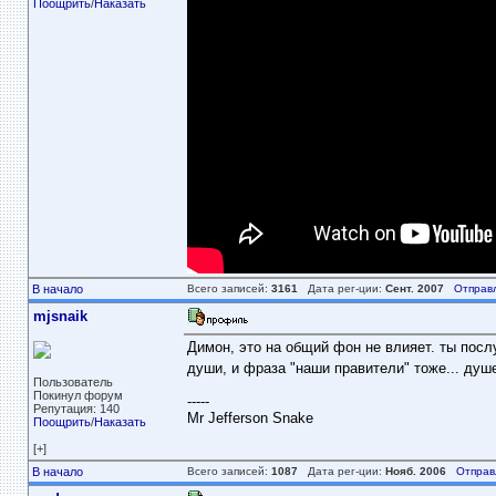
Поощрить
/
Наказать
В начало
Всего записей:
3161
Дата рег-ции:
Сент. 2007
Отправ
mjsnaik
Димон, это на общий фон не влияет. ты послу
души, и фраза "наши правители" тоже... душ
Пользователь
Покинул форум
-----
Репутация: 140
Mr Jefferson Snake
Поощрить
/
Наказать
[+]
В начало
Всего записей:
1087
Дата рег-ции:
Нояб. 2006
Отправ