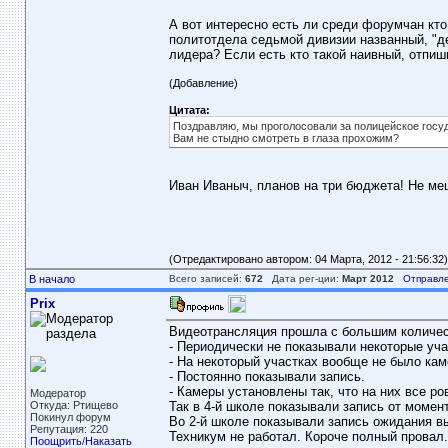
А вот интересно есть ли среди форумчан кто
политотдела седьмой дивизии названный, "д
лидера? Если есть кто такой наивный, отпиш
(Добавление)
Цитата:
Поздравляю, мы проголосовали за полицейское госу
Вам не стыдно смотреть в глаза прохожим?
Иван Иваныч, планов на три бюджета! Не ме
(Отредактировано автором: 04 Марта, 2012 - 21:56:32)
В начало
Всего записей:
672
Дата рег-ции:
Март 2012
Отправле
Prix
Видеотрансляция прошла с большим количес
- Периодически не показывали некоторые уча
- На некоторый участках вообще не было кам
- Постоянно показывали запись.
- Камеры установлены так, что на них все ро
Модератор
Откуда: Ртищево
Так в 4-й школе показывали запись от момен
Покинул форум
Во 2-й школе показывали запись ожидания вы
Репутация: 220
Техникум не работал. Короче полный провал..
Поощрить
/
Наказать