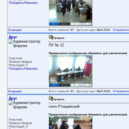
Поощрить
/
Наказать
В начало
Всего записей:
67
Дата рег-ции:
Май 2010
Отправлено
Друг
ПУ № 12
Прикреплено изображение (Нажмите для увеличения)
Участник
Покинул форум
Репутация: 5
Поощрить
/
Наказать
В начало
Всего записей:
67
Дата рег-ции:
Май 2010
Отправлено
Друг
село Ртищевский
Прикреплено изображение (Нажмите для увеличения)
Участник
Покинул форум
Репутация: 5