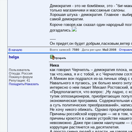
Демократия - это не бомбёжки, это - "биг-ма
только магазинчики и массажные салоны.
Хорошая штука - демократия. Главное - выбир
самой демократии.
Короче говоря,как сказал один народный поэт
догадались.
-----
Он придет,он будет добрым,ласковым,ветер пе
В начало
Всего записей:
7580
Дата рег-ции:
Май 2008
Отправл
helga
Ника
как говорил Черчилль – демократия плоха, н
Пользователь
Откуда: Россия
так что,ника, я и с тобой, и с Черчиллем сог
Покинул форум
А Минкин вон подрался из-за личных обид с к
Репутация: 41
Навального я пугаюсь, уж больно много энт
Поощрить
/
Наказать
интересно о нем пишет Михаил Ростовский, 
«Предполагается, что вопрос: „Ну ладно, с 
тупик оппозиционеров, приобретающих популя
экономическая программа. Содержательная и 
а суть политических преобразований», напи
Не хочу никого обижать. Однако процитирова
Причины российской коррупции — не в том, ч
причины кроются в самом устройстве нашего 
невозможно. Даже при самом наилучшем — э
коррупции растянется на десятилетия.
А просто смена людей у власти, не говоря 