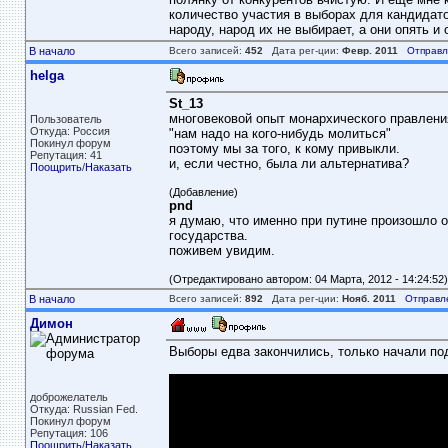
количество участия в выборах для кандидато
народу, народ их не выбирает, а они опять и
В начало
Всего записей:
452
Дата рег-ции:
Февр. 2011
Отправл
helga
St_13
многовековой опыт монархического правления.
Пользователь
Откуда: Россия
"нам надо на кого-нибудь молиться"
Покинул форум
поэтому мы за того, к кому привыкли.
Репутация: 41
и, если честно, была ли альтернатива?
Поощрить
/
Наказать
(Добавление)
pnd
я думаю, что именно при путине произошло 
государства.
поживем увидим.
(Отредактировано автором: 04 Марта, 2012 - 14:24:52)
В начало
Всего записей:
892
Дата рег-ции:
Нояб. 2011
Отправл
Димон
Выборы едва закончились, только начали по
доброжелатель
Откуда: Russian Fed.
Покинул форум
Репутация: 106
Поощрить
/
Наказать