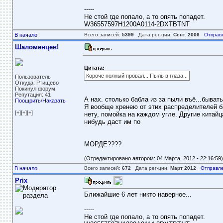
-----
Не стой где попало, а то опять попадет.
W36557597H1200A0114-2DXTBTNT
В начало
Всего записей:
5399
Дата рег-ции:
Сент. 2006
Отправ
Шаломенцев!
Цитата:
Короче полный провал... Пыль в глаза...
Пользователь
Откуда: Ртищево
Покинул форум
Репутация: 41
А нах. столько бабла из за пыли въё...быват
Поощрить
/
Наказать
Я вообще хренею от этих распределителей бю
[+][+][+]
нету, помойка на каждом угле. Другие китайц
нибудь даст им по
МОРДЕ????
(Отредактировано автором: 04 Марта, 2012 - 22:16:59)
В начало
Всего записей:
672
Дата рег-ции:
Март 2012
Отправле
Prix
Ближайшие 6 лет никто наверное...
-----
Не стой где попало, а то опять попадет.