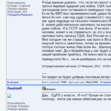
Я еще раньше думала , что, если не смогут 
Пользователь
Откуда: г.Саратов
третья мировая ядерная уже война. США сып
Покинул форум
поглощение всех оставшихся свободных стра
Репутация: 223
Если бы ВВП был проамерикосский ,давно бы
Поощрить
/
Наказать
битья.Ан нет..сам под удар становится.С че
нас одна надежда на сильного гениального В
А..может,действительно наплевать на внутр
даже сейчас. И в СССР она была. И во всех 
человек, может и не справиться, но это у в
противостоять натиску США. Без России он од
Мне сегодня так же страшно, как было в 90
пазухой тепло и зажиточно, потом за мужем-н
теплую сытную жизнь.Нам всем бы.. баальшую
попивая чаек. Да и безработица у нас будет 
нашей проблеме пройтись. Но много места за
перекрутила.Ни х...на не разберешь,кто за ко
(Отредактировано автором: 27 Февраля, 2012 - 10:06:
-----
Он придет,он будет добрым,ласковым,ветер пе
В начало
Всего записей:
7580
Дата рег-ции:
Май 2008
Отправл
DeadsteR
Даа... ЕдРО у власти.. И что? Лучше не стал
гололед - песок как манна небесная,раз за з
Пользователь
Откуда: Ртищево
Покинул форум