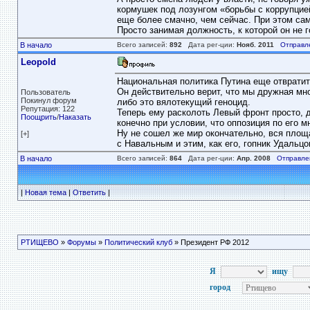
кормушек под лозунгом «борьбы с коррупцией
еще более смачно, чем сейчас. При этом са
Просто занимая должность, к которой он не г
В начало
Всего записей:
892
Дата рег-ции:
Нояб. 2011
Отправл
Leopold
Национальная политика Путина еще отвратит
Он действительно верит, что мы дружная мн
Пользователь
Покинул форум
либо это вялотекущий геноцид.
Репутация: 122
Теперь ему расколоть Левый фронт просто, 
Поощрить
/
Наказать
конечно при условии, что оппозиция по его м
Ну не сошел же мир окончательно, вся площ
[+]
с Навальным и этим, как его, гопник Удальцов
В начало
Всего записей:
864
Дата рег-ции:
Апр. 2008
Отправле
|
Новая тема
|
Ответить
|
РТИЩЕВО
»
Форумы
»
Политический клуб
» Президент РФ 2012
Я
ищу
город