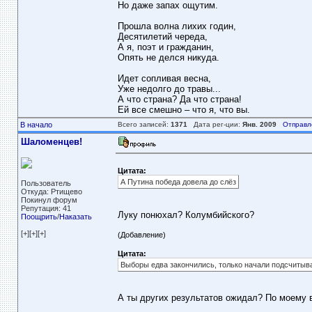
Но даже запах ощутим.
Прошла волна лихих годин,
Десятилетий череда,
А я, поэт и гражданин,
Опять не делся никуда.
Идет сопливая весна,
Уже недолго до травы...
А что страна? Да что страна!
Ей все смешно – что я, что вы.
В начало
Всего записей:
1371
Дата рег-ции:
Янв. 2009
Отправл
Шаломенцев!
Цитата:
А Путина победа довела до слёз
Пользователь
Откуда: Ртищево
Покинул форум
Репутация: 41
Луку понюхал? Колумбийского?
Поощрить
/
Наказать
[+][+][+]
(Добавление)
Цитата:
Выборы едва закончились, только начали подсчитыва
А ты других результатов ожидал? По моему в