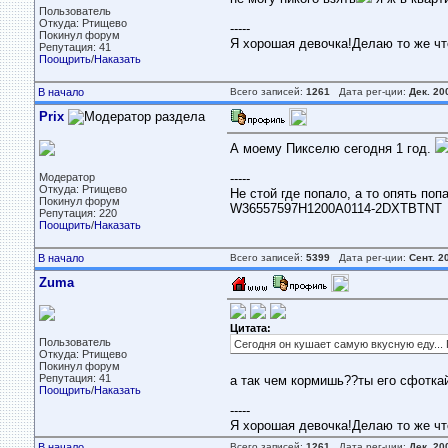
Пользователь
Откуда: Ртищево
-----
Покинул форум
Я хорошая девочка!Делаю то же ч
Репутация: 41
Поощрить
/
Наказать
В начало
Всего записей:
1261
Дата рег-ции:
Дек. 20
Prix
А моему Пикселю сегодня 1 год.
Модератор
-----
Откуда: Ртищево
Не стой где попало, а то опять поп
Покинул форум
W36557597H1200A0114-2DXTBTNT
Репутация: 220
Поощрить
/
Наказать
В начало
Всего записей:
5399
Дата рег-ции:
Сент. 2
Zuma
Цитата:
Пользователь
Сегодня он кушает самую вкусную еду...
Откуда: Ртищево
Покинул форум
Репутация: 41
а так чем кормишь??ты его сфотка
Поощрить
/
Наказать
-----
Я хорошая девочка!Делаю то же ч
В начало
Всего записей:
1261
Дата рег-ции:
Дек. 20