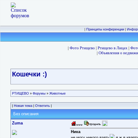
|
Принципы конференции
|
Инфор
|
Фото Ртищево
|
Ртищево в Лицах
|
Фот
|
Объявления о недвижи
Кошечки :)
РТИЩЕВО
»
Форумы
»
Животные
|
Новая тема
|
Ответить
|
Без описания
Zuma
Ника
не могу никого взять
я ж в кварт