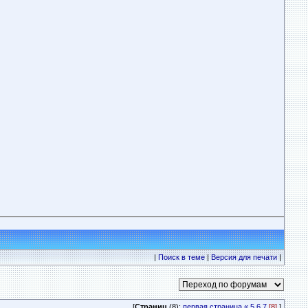
|
Поиск в теме
|
Версия для печати
|
[
Страниц
(8):
первая страница
«
5
6
7
[8]
]