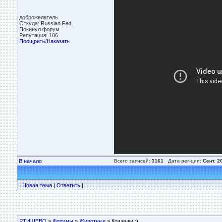
доброжелатель
Откуда: Russian Fed.
Покинул форум
Репутация: 106
Поощрить
/
Наказать
В начало
Всего записей:
3161
Дата рег-ции:
Сент. 2
|
Новая тема
|
Ответить
|
РТИЩЕВО
»
Форумы
»
Животные
» Кошечки :)