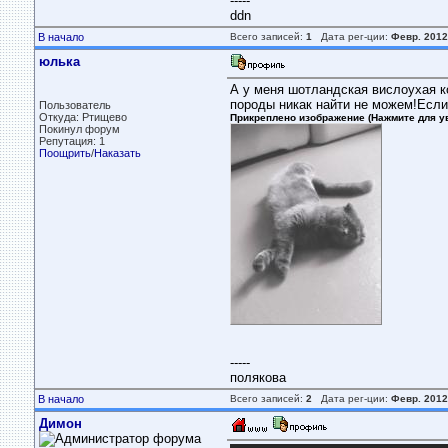
-----
ddn
В начало
Всего записей:
1
Дата рег-ции:
Февр. 2012
юлька
А у меня шотландская вислоухая ко
породы никак найти не можем!Если 
Пользователь
Откуда: Ртищево
Прикреплено изображение (Нажмите для у
Покинул форум
Репутация: 1
Поощрить
/
Наказать
-----
полякова
В начало
Всего записей:
2
Дата рег-ции:
Февр. 2012
Димон