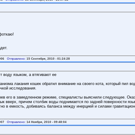
сфоткаю!
адет.
006
Отправлено:
15 Сентября, 2010 - 01:24:28
т воду языком, а втягивают ее
анизма лакания кошек обратил внимание на своего кота, который пил во
очкой исследования.
рев его в замедленном режиме, специалисты выяснили следующее. Оказа
зык вверх, причем столбик воды поднимается по задней поверхности язык
тно в емкость, добиваясь баланса между инерцией и силами гравитацион
007
Отправлено:
14 Ноября, 2010 - 09:48:04