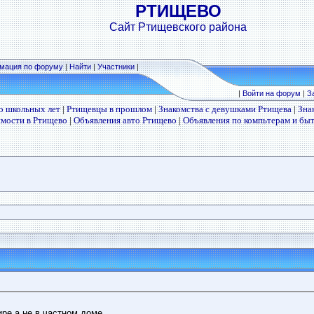
РТИЩЕВО
Сайт Ртищевского района
мация по форуму
|
Найти
|
Участники
|
|
Войти на форум
|
З
о школьных лет
|
Ртищевцы в прошлом
|
Знакомства с девушками Ртищева
|
Зна
мости в Ртищево
|
Объявления авто Ртищево
|
Объявления по компьтерам и бы
ире,а не в частном доме.