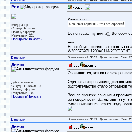
Prix
Zuma пишет:
а так чем кормишь??ты его сфоткай
Модератор
Откуда: Ртищево
Покинул форум
Ест он все... ну почти))) Вечером 
Репутация: 220
Поощрить
/
Наказать
-----
Не стой где попало, а то опять поп
W36557597H1200A0114-2DXTBTNT
В начало
Всего записей:
5399
Дата рег-ции:
Сент. 2
Димон
Оказывается, кошки не зачерпываю
Один из авторов исследования мех
доброжелатель
Откуда: Russian Fed.
обстоятельство стало отправной т
Покинул форум
Репутация: 106
Засняв процесс лакания и просмот
Поощрить
/
Наказать
ее поверхности. Затем они тянут я
сила притяжения вернет воду обра
В начало
Всего записей:
3161
Дата рег-ции:
Сент. 2
Димон