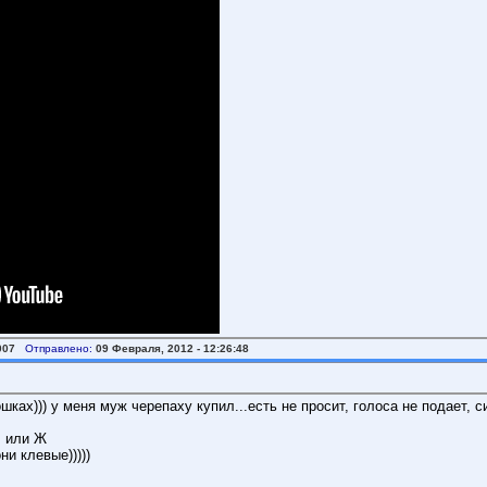
007
Отправлено:
09 Февраля, 2012 - 12:26:48
ошках))) у меня муж черепаху купил...есть не просит, голоса не подает, 
М или Ж
и клевые)))))