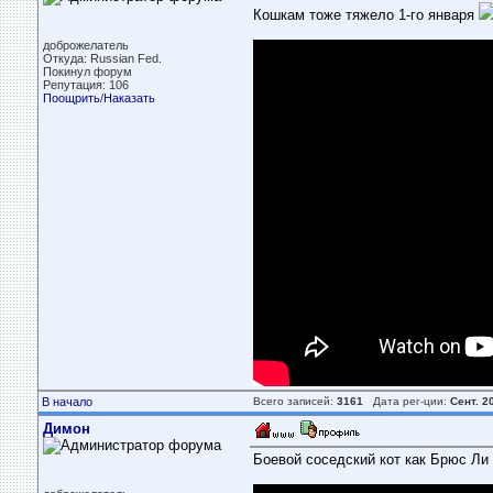
Кошкам тоже тяжело 1-го января
доброжелатель
Откуда: Russian Fed.
Покинул форум
Репутация: 106
Поощрить
/
Наказать
В начало
Всего записей:
3161
Дата рег-ции:
Сент. 2
Димон
Боевой соседский кот как Брюс Ли