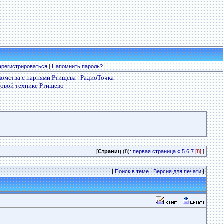
арегистрироваться
|
Напомнить пароль?
|
комства с парнями Ртищева
|
РадиоТочка
товой технике Ртищево
|
[
Страниц
(8):
первая страница
«
5
6
7
[8]
]
|
Поиск в теме
|
Версия для печати
|