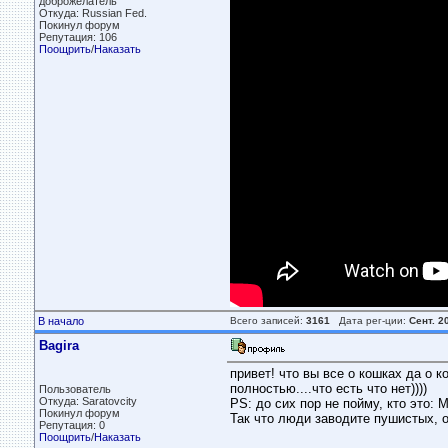
доброжелатель
Откуда: Russian Fed.
Покинул форум
Репутация: 106
Поощрить
/
Наказать
В начало
Всего записей:
3161
Дата рег-ции:
Сент. 2
Bagira
привет! что вы все о кошках да о к
полностью....что есть что нет))))
Пользователь
Откуда: Saratovcity
PS: до сих пор не пойму, кто это: 
Покинул форум
Так что люди заводите пушистых, он
Репутация: 0
Поощрить
/
Наказать