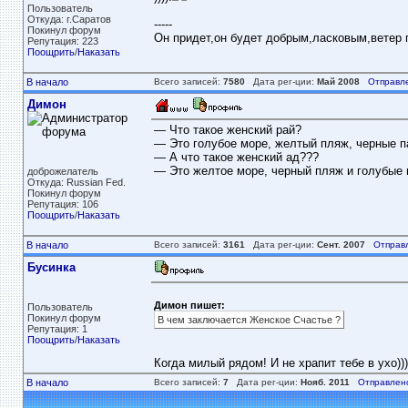
Пользователь
Откуда: г.Саратов
-----
Покинул форум
Он придет,он будет добрым,ласковым,ветер пе
Репутация: 223
Поощрить
/
Наказать
В начало
Всего записей:
7580
Дата рег-ции:
Май 2008
Отправл
Димон
— Что такое женский рай?
— Это голубое море, желтый пляж, черные па
— А что такое женский ад???
— Это желтое море, черный пляж и голубые п
доброжелатель
Откуда: Russian Fed.
Покинул форум
Репутация: 106
Поощрить
/
Наказать
В начало
Всего записей:
3161
Дата рег-ции:
Сент. 2007
Отправ
Бусинка
Димон пишет:
Пользователь
Покинул форум
В чем заключается Женское Счастье ?
Репутация: 1
Поощрить
/
Наказать
Когда милый рядом! И не храпит тебе в ухо)))
В начало
Всего записей:
7
Дата рег-ции:
Нояб. 2011
Отправлен