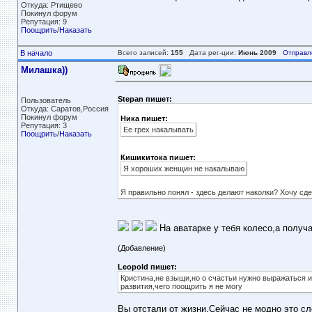
Откуда: Ртищево
Покинул форум
Репутация: 9
Поощрить
/
Наказать
В начало
Всего записей:
155
Дата рег-ции:
Июнь 2009
Отправл
Милашка))
Stepan пишет:
Пользователь
Откуда: Саратов,Россия
Покинул форум
Ника пишет:
Репутация: 3
Ее грех накалывать
Поощрить
/
Наказать
Кишикитока пишет:
Я хороших женщин не накалываю
Я правильно понял - здесь делают наколки? Хочу сде
На аватарке у тебя колесо,а получа
(Добавление)
Leopold пишет:
Кристина,не взыщи,но о счастьи нужно выражаться 
развития,чего поощрить я не могу
Вы отстали от жизни.Сейчас не модно это сло