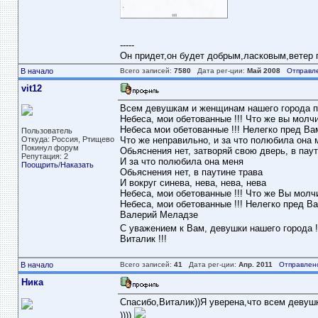
-----
Он придет,он будет добрым,ласковым,ветер пе
В начало
Всего записей:
7580
Дата рег-ции:
Май 2008
Отправл
vit12
Всем девушкам и женщинам нашего города по
Небеса, мои обетованные !!! Что же вы молчи
Небеса мои обетованные !!! Нелегко пред Вам
Пользователь
Откуда: Россия, Ртищево
Что же неправильно, и за что полюбила она 
Покинул форум
Обьяснения нет, затворяй свою дверь, в паут
Репутация: 2
И за что полюбила она меня
Поощрить
/
Наказать
Обьяснения нет, в паутине трава
И вокруг синева, нева, нева, нева
Небеса, мои обетованные !!! Что же Вы молч
Небеса, мои обетованные !!! Нелегко пред Ва
Валерий Меладзе
С уважением к Вам, девушки нашего города !
Виталик !!!
В начало
Всего записей:
41
Дата рег-ции:
Апр. 2011
Отправлен
Ника
Спасибо,Виталик))Я уверена,что всем девуш
)))).