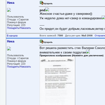
Ника
pnd
Женское счастье-даже у свекровки))
Пользователь
Уж неделю дома нет-свекр в командировке
Откуда: г.Саратов
Покинул форум
-----
Репутация: 223
Поощрить
/
Наказать
Он придет,он будет добрым,ласковым,ветер пе
В начало
Всего записей:
7580
Дата рег-ции:
Май 2008
Отправл
Ника
Вот решила разместить стих Валерии Соколов
внимательнее к своим подругам
Пользователь
Прикреплено изображение (Нажмите для увеличения)
Откуда: г.Саратов
Покинул форум
Репутация: 223
Поощрить
/
Наказать