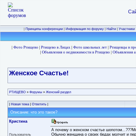
Сай
|
Принципы конференции
|
Информация по форуму
|
Найти
|
Участники
|
Фото Ртищево
|
Ртищево в Лицах
|
Фото школьных лет
|
Ртищевцы в п
|
Объявления о недвижимости в Ртищево
|
Объявления а
Женское Счастье!
РТИЩЕВО
»
Форумы
»
Женский раздел
|
Новая тема
|
Ответить
|
Описание: что это такое?
Кристина
А почему о женском счастье шопотом...???Мн
Обычно женщина о своих бедах молчит и пер
Пользователь