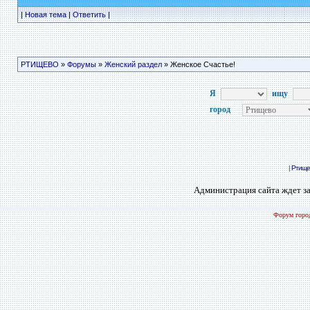
|
Новая тема
|
Ответить
|
РТИЩЕВО
»
Форумы
»
Женский раздел
» Женское Счастье!
Я
ищу
город
|
Ртище
Администрация сайта ждет за
Форум город