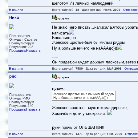
шепотом.Из личных наблюдений.
В начало
Всего записей:
18
Дата рег-ции:
Нояб. 2009
Отправле
Ника
Не знаю чего писать...написала,чтобы убрат
написать
Пользователь
Банально,но
Откуда: г.Саратов
Женское щастье-был бы милый рядом
Покинул форум
Репутация: 223
Ну а больше ничего не наАААдо)))
Поощрить
/
Наказать
-----
Он придет,он будет добрым,ласковым,ветер пе
В начало
Всего записей:
7580
Дата рег-ции:
Май 2008
Отправл
pnd
Цитата:
Женское щастье-был бы милый рядом
Пользователь
Ну а больше ничего не наАААдо)))
Откуда: РИО
Покинул форум
Репутация: 140
Женское счастье - муж в командировке,
Поощрить
/
Наказать
Хомячёк и дети у свекровки.
-----
руки прочь от ОЛЬШАНКИ!!!
В начало
Всего записей:
1371
Дата рег-ции:
Янв. 2009
Отправл