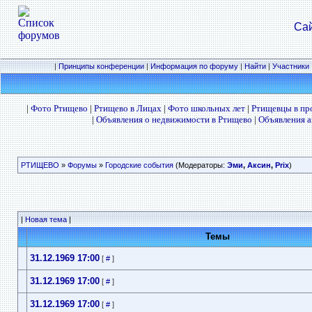
Сай
|
Принципы конференции
|
Информация по форуму
|
Найти
|
Участники
|
Фото Ртищево
|
Ртищево в Лицах
|
Фото школьных лет
|
Ртищевцы в п
|
Объявления о недвижимости в Ртищево
|
Объявления а
РТИЩЕВО
»
Форумы
»
Городские события
(Модераторы:
Эми
,
Аксин
,
Prix
)
|
Новая тема
|
Темы
31.12.1969 17:00
[
#
]
31.12.1969 17:00
[
#
]
31.12.1969 17:00
[
#
]