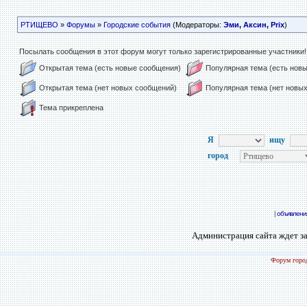
РТИЩЕВО
»
Форумы
»
Городские события
(Модераторы:
Эми
,
Аксин
,
Prix
)
Посылать сообщения в этот форум могут только зарегистрированные участники!
Открытая тема (есть новые сообщения)
Популярная тема (есть нов
Открытая тема (нет новых сообщений)
Популярная тема (нет новы
Тема прикреплена
Я
ищу
город
|
объявлени
Администрация сайта ждет за
Форум город