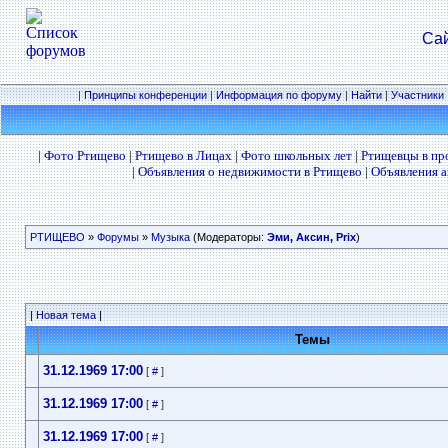
Сай
|
Принципы конференции
|
Информация по форуму
|
Найти
|
Участники
|
Фото Ртищево
|
Ртищево в Лицах
|
Фото школьных лет
|
Ртищевцы в п
|
Объявления о недвижимости в Ртищево
|
Объявления а
РТИЩЕВО
»
Форумы
»
Музыка
(Модераторы:
Эми
,
Аксин
,
Prix
)
|
Новая тема
|
Темы
31.12.1969 17:00
[
#
]
31.12.1969 17:00
[
#
]
31.12.1969 17:00
[
#
]