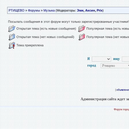
РТИЩЕВО
»
Форумы
»
Музыка
(Модераторы:
Эми
,
Аксин
,
Prix
)
Посылать сообщения в этот форум могут только зарегистрированные участники!
Открытая тема (есть новые сообщения)
Популярная тема (есть нов
Открытая тема (нет новых сообщений)
Популярная тема (нет новы
Тема прикреплена
Я
ищу
город
|
объявлени
Администрация сайта ждет за
Форум город