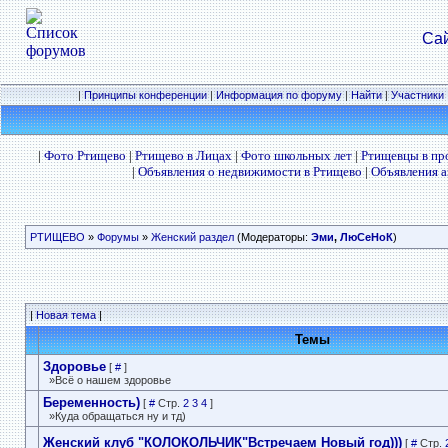
Сай
|
Принципы конференции
|
Информация по форуму
|
Найти
|
Участники
|
Фото Ртищево
|
Ртищево в Лицах
|
Фото школьных лет
|
Ртищевцы в п
|
Объявления о недвижимости в Ртищево
|
Объявления а
РТИЩЕВО
»
Форумы
»
Женский раздел
(Модераторы:
Эми
,
ЛюСеНоК
)
|
Новая тема
|
Темы
Здоровье
[
#
]
»Всё о нашем здоровье
Беременность)
[
#
Стр.
2
3
4
]
»Куда обращаться ну и тд)
Женский клуб "КОЛОКОЛЬЧИК"Встречаем­ Новый год)))
[
#
Стр.