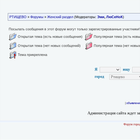
РТИЩЕВО
»
Форумы
»
Женский раздел
(Модераторы:
Эми
,
ЛюСеНоК
)
Посылать сообщения в этот форум могут только зарегистрированные участники!
Открытая тема (есть новые сообщения)
Популярная тема (есть нов
Открытая тема (нет новых сообщений)
Популярная тема (нет новы
Тема прикреплена
Я
ищу
город
|
объявлени
Администрация сайта ждет за
Форум город