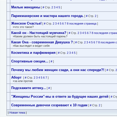
Милые женщины
[
#
Стр.
2
3
4
5
]
Парикмахерские и мастера нашего города.
[
#
Стр.
2
]
Женское Счастье!
[
#
Стр.
2
3
4
5
6
7
8
последняя страница
]
»что это такое?
Какой он - Настоящий мужчина?
[
#
Стр.
2
3
4
5
6
7
8
последняя стран
»Каким должен быть настоящий парень?
Какая Она - современная Девушка ?
[
#
Стр.
2
3
4
5
6
7
8
последняя 
»Как выглядит и ведет себя
Косметика и парфюмерия
[
#
Стр.
2
3
4
5
]
Спортивные секции...
[
#
]
Почему мы любим женщин сзади, а они нас спереди?!
[
#
Стр.
2
Аборт
[
#
Стр.
2
3
4
5
6
7
]
»за или против
Подскажите аптеку...
[
#
]
"Женщины России"-мы в ответе за будущее наших детей
[
#
Ст
Современные девочки созревают к 10 годам
[
#
Стр.
2
]
|
Новая тема
|