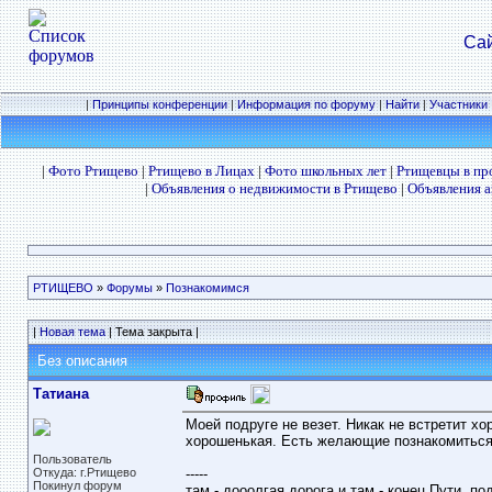
Сай
|
Принципы конференции
|
Информация по форуму
|
Найти
|
Участники
|
Фото Ртищево
|
Ртищево в Лицах
|
Фото школьных лет
|
Ртищевцы в п
|
Объявления о недвижимости в Ртищево
|
Объявления а
РТИЩЕВО
»
Форумы
»
Познакомимся
|
Новая тема
| Тема закрыта |
Без описания
Татиана
Моей подруге не везет. Никак не встретит хо
хорошенькая. Есть желающие познакомитьс
Пользователь
Откуда: г.Ртищево
-----
Покинул форум
там - дооолгая дорога и там - конец Пути, п