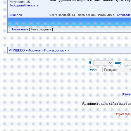
Репутация: 15
Поощрить
/
Наказать
В начало
Всего записей:
73
Дата рег-ции:
Июнь 2007
Отправле
|
Новая тема
| Тема закрыта |
РТИЩЕВО
»
Форумы
»
Познакомимся
»
Я
ищу
город
|
Ртище
Администрация сайта ждет за
Форум город