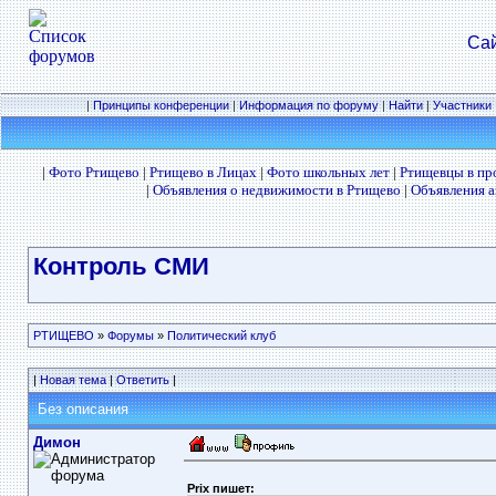
Сай
|
Принципы конференции
|
Информация по форуму
|
Найти
|
Участники
|
Фото Ртищево
|
Ртищево в Лицах
|
Фото школьных лет
|
Ртищевцы в п
|
Объявления о недвижимости в Ртищево
|
Объявления а
Контроль СМИ
РТИЩЕВО
»
Форумы
»
Политический клуб
|
Новая тема
|
Ответить
|
Без описания
Димон
Prix пишет: