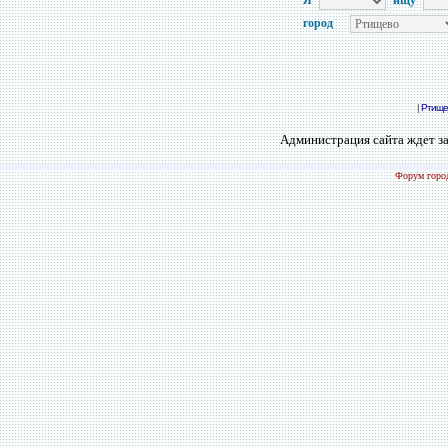
Я
ищу
город
|
Ртище
Администрация сайта ждет за
Форум город