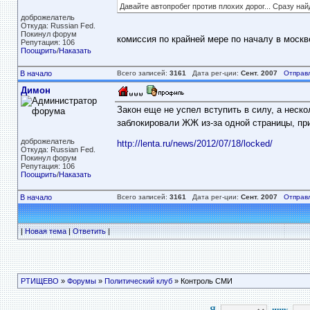
Давайте автопробег против плохих дорог... Сразу най
доброжелатель
Откуда: Russian Fed.
Покинул форум
комиссия по крайней мере по началу в москв
Репутация: 106
Поощрить
/
Наказать
В начало
Всего записей:
3161
Дата рег-ции:
Сент. 2007
Отправ
Димон
Закон еще не успел вступить в силу, а нес
заблокировали ЖЖ из-за одной страницы, пр
доброжелатель
http://lenta.ru/news/2012/07/18/locked/
Откуда: Russian Fed.
Покинул форум
Репутация: 106
Поощрить
/
Наказать
В начало
Всего записей:
3161
Дата рег-ции:
Сент. 2007
Отправ
|
Новая тема
|
Ответить
|
РТИЩЕВО
»
Форумы
»
Политический клуб
» Контроль СМИ