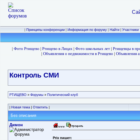
Сай
|
Принципы конференции
|
Информация по форуму
|
Найти
|
Участники
|
Фото Ртищево
|
Ртищево в Лицах
|
Фото школьных лет
|
Ртищевцы в п
|
Объявления о недвижимости в Ртищево
|
Объявления а
Контроль СМИ
РТИЩЕВО
»
Форумы
»
Политический клуб
|
Новая тема
|
Ответить
|
Без описания
Димон
Prix пишет: