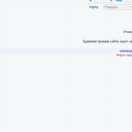
Я
ищу
город
|
Ртище
Администрация сайта ждет за
рекоменд
Форум город