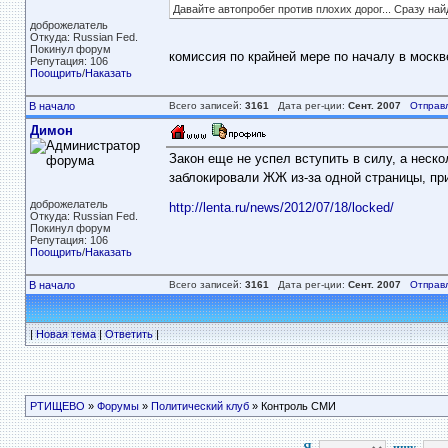
Давайте автопробег против плохих дорог... Сразу най
доброжелатель
Откуда: Russian Fed.
Покинул форум
комиссия по крайней мере по началу в москв
Репутация: 106
Поощрить
/
Наказать
В начало
Всего записей:
3161
Дата рег-ции:
Сент. 2007
Отправ
Димон
Закон еще не успел вступить в силу, а нес
заблокировали ЖЖ из-за одной страницы, пр
доброжелатель
http://lenta.ru/news/2012/07/18/locked/
Откуда: Russian Fed.
Покинул форум
Репутация: 106
Поощрить
/
Наказать
В начало
Всего записей:
3161
Дата рег-ции:
Сент. 2007
Отправ
|
Новая тема
|
Ответить
|
РТИЩЕВО
»
Форумы
»
Политический клуб
» Контроль СМИ