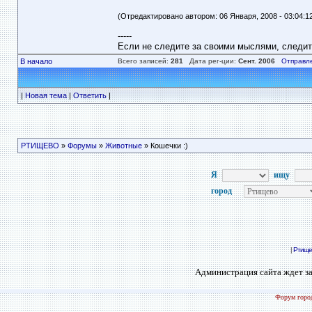
(Отредактировано автором: 06 Января, 2008 - 03:04:1
-----
Если не следите за своими мыслями, следи
В начало
Всего записей:
281
Дата рег-ции:
Сент. 2006
Отправл
|
Новая тема
|
Ответить
|
РТИЩЕВО
»
Форумы
»
Животные
» Кошечки :)
Я
ищу
город
|
Ртище
Администрация сайта ждет за
Форум город