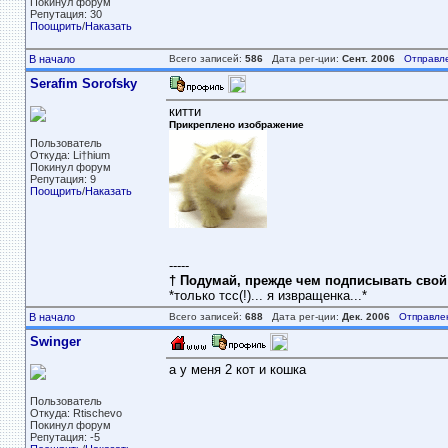
Покинул форум
Репутация: 30
Поощрить
/
Наказать
В начало
Всего записей:
586
Дата рег-ции:
Сент. 2006
Отправл
Serafim Sorofsky
китти
Прикреплено изображение
Пользователь
Откуда: Li†hium
Покинул форум
Репутация: 9
Поощрить
/
Наказать
-----
† Подумай, прежде чем подписывать свой н
*только тсс(!)... я извращенка...*
В начало
Всего записей:
688
Дата рег-ции:
Дек. 2006
Отправле
Swinger
а у меня 2 кот и кошка
Пользователь
Откуда: Rtischevo
Покинул форум
Репутация: -5