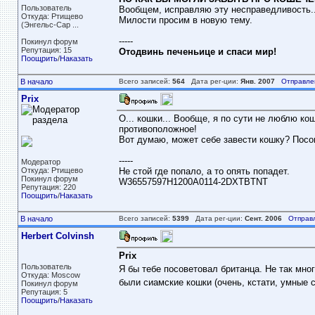
Пользователь
Вообщем, исправляю эту несправедливость..
Откуда: Ртищево
Милости просим в новую тему.
(Энгельс-Сар ...
-----
Покинул форум
Репутация: 15
Отодвинь печеньице и спаси мир!
Поощрить
/
Наказать
В начало
Всего записей:
564
Дата рег-ции:
Янв. 2007
Отправле
Prix
О... кошки... Вообще, я по сути не люблю ко
противоположное!
Вот думаю, может себе завести кошку? Посо
-----
Модератор
Откуда: Ртищево
Не стой где попало, а то опять попадет.
Покинул форум
W36557597H1200A0114-2DXTBTNT
Репутация: 220
Поощрить
/
Наказать
В начало
Всего записей:
5399
Дата рег-ции:
Сент. 2006
Отправ
Herbert Colvinsh
Prix
Пользователь
Я бы тебе посоветовал британца. Не так мно
Откуда: Moscow
были сиамские кошки (очень, кстати, умные 
Покинул форум
Репутация: 5
Поощрить
/
Наказать