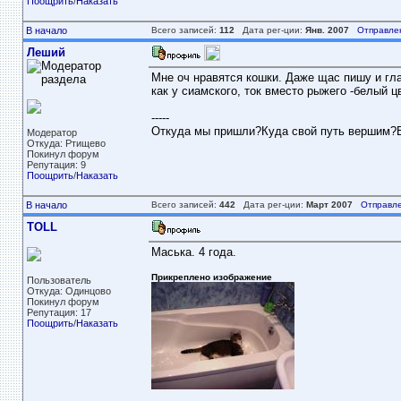
Поощрить
/
Наказать
В начало
Всего записей:
112
Дата рег-ции:
Янв. 2007
Отправле
Леший
Мне оч нравятся кошки. Даже щас пишу и глаж
как у сиамского, ток вместо рыжего -белый ц
-----
Откуда мы пришли?Куда свой путь вершим?В
Модератор
Откуда: Ртищево
Покинул форум
Репутация: 9
Поощрить
/
Наказать
В начало
Всего записей:
442
Дата рег-ции:
Март 2007
Отправле
TOLL
Маська. 4 года.
Прикреплено изображение
Пользователь
Откуда: Одинцово
Покинул форум
Репутация: 17
Поощрить
/
Наказать