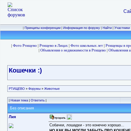
Сай
|
Принципы конференции
|
Информация по форуму
|
Найти
|
Участники
|
Фото Ртищево
|
Ртищево в Лицах
|
Фото школьных лет
|
Ртищевцы в п
|
Объявления о недвижимости в Ртищево
|
Объявления а
Кошечки :)
РТИЩЕВО
»
Форумы
»
Животные
|
Новая тема
|
Ответить
|
Без описания
Лия
Собачки, лошадки - это конечно хорошо...
НО КАК ВЫ МОГЛИ ЗАБЫТЬ ПРО КОШЕЧЕК