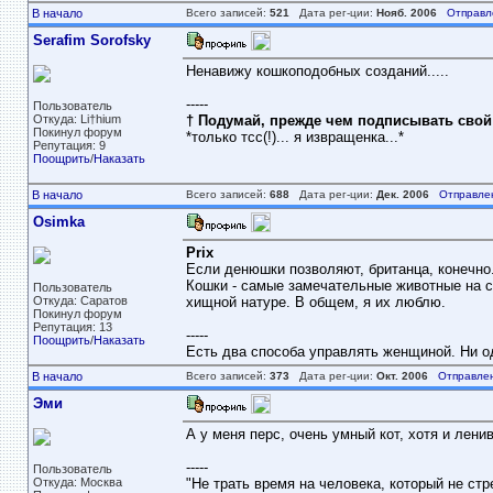
В начало
Всего записей:
521
Дата рег-ции:
Нояб. 2006
Отправл
Serafim Sorofsky
Ненавижу кошкоподобных созданий.....
-----
Пользователь
Откуда: Li†hium
† Подумай, прежде чем подписывать свой н
Покинул форум
*только тсс(!)... я извращенка...*
Репутация: 9
Поощрить
/
Наказать
В начало
Всего записей:
688
Дата рег-ции:
Дек. 2006
Отправле
Osimka
Prix
Если денюшки позволяют, британца, конечно
Кошки - самые замечательные животные на с
Пользователь
Откуда: Саратов
хищной натуре. В общем, я их люблю.
Покинул форум
Репутация: 13
-----
Поощрить
/
Наказать
Есть два способа управлять женщиной. Ни од
В начало
Всего записей:
373
Дата рег-ции:
Окт. 2006
Отправле
Эми
А у меня перс, очень умный кот, хотя и ленив
-----
Пользователь
Откуда: Москва
"Не трать время на человека, который не стр