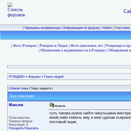
Сай
|
Принципы конференции
|
Информация по форуму
|
Найти
|
Участники
|
Фото Ртищево
|
Ртищево в Лицах
|
Фото школьных лет
|
Ртищевцы в п
|
Объявления о недвижимости в Ртищево
|
Объявления а
РТИЩЕВО
»
Форумы
»
Поиск людей
|
Новая тема
| Тема закрыта |
Без описания
Максим
суть такова,нужно найти никульшина виктора
мной,либо помочь ему и мне сделав ксерокоп
Пользователь
Покинул форум
почтовый ящик.
Репутация: 0
Поощрить
/
Наказать