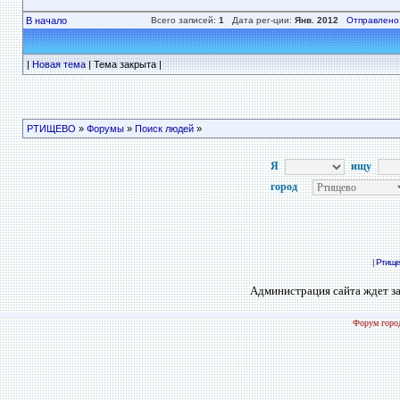
В начало
Всего записей:
1
Дата рег-ции:
Янв. 2012
Отправлено
|
Новая тема
| Тема закрыта |
РТИЩЕВО
»
Форумы
»
Поиск людей
»
Я
ищу
город
|
Ртище
Администрация сайта ждет за
Форум город